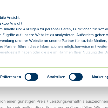
ile Ansicht.
sktop Ansicht
 Inhalte und Anzeigen zu personalisieren, Funktionen für sozia
te
Lagermaschinen
e Zugriffe auf unsere Website zu analysieren. Außerdem geben w
rwendung unserer Website an unsere Partner für soziale Medien
re Partner führen diese Informationen möglicherweise mit weite
ereitgestellt haben oder die sie im Rahmen Ihrer Nutzung der D
Präferenzen
Statistiken
Marketin
h einen günstigen Preis / Leistungsverhältnis auszeichnen. 
ndern wir wollen diese Erwartungen übererfüllen. Wir verpf