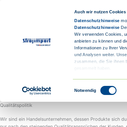
Zum
Strojimport
Inhalt
Auch wir nutzen Cookies
springen
Datenschutzhinweise
mob
Datenschutzhinweise
De
Wir verwenden Cookies, um
Strojimport
Über uns
Qualitätspolitik
Produkte
Karriere
Kontak
anbieten zu können und di
Informationen zu Ihrer Ve
und Analysen weiter. Unse
zusammen, die Sie ihnen b
gesammelt haben.
Katalog
Einwilligungsauswahl
Notwendig
Qualitätspolitik
Wir sind ein Handelsunternehmen, dessen Produkte sich durc
nur nach den steigenden Qualitätsansprüchen der Kunden, so