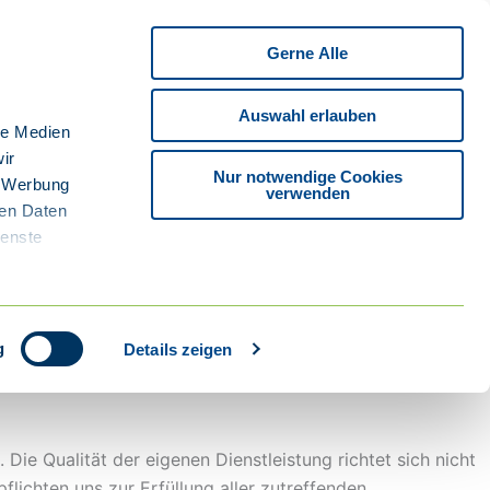
Gerne Alle
Auswahl erlauben
le Medien
ir
Nur notwendige Cookies
, Werbung
verwenden
ren Daten
ienste
g
Details zeigen
Die Qualität der eigenen Dienstleistung richtet sich nicht
lichten uns zur Erfüllung aller zutreffenden