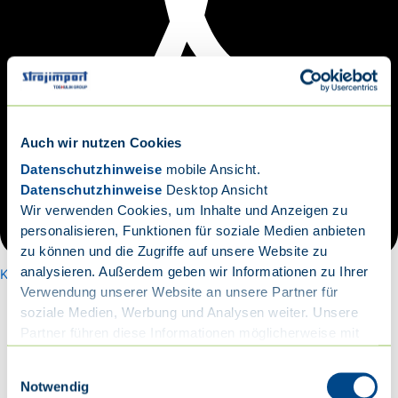
Auch wir nutzen Cookies
Datenschutzhinweise
mobile Ansicht.
Datenschutzhinweise
Desktop Ansicht
Wir verwenden Cookies, um Inhalte und Anzeigen zu
personalisieren, Funktionen für soziale Medien anbieten
zu können und die Zugriffe auf unsere Website zu
analysieren. Außerdem geben wir Informationen zu Ihrer
Katalog
Verwendung unserer Website an unsere Partner für
soziale Medien, Werbung und Analysen weiter. Unsere
Partner führen diese Informationen möglicherweise mit
WH10
weiteren Daten zusammen, die Sie ihnen bereitgestellt
Einwilligungsauswahl
Kommentar verfassen
/ Von
Martin Reinemer
/
haben oder die sie im Rahmen Ihrer Nutzung der Dienste
Notwendig
09.03.2018
gesammelt haben.